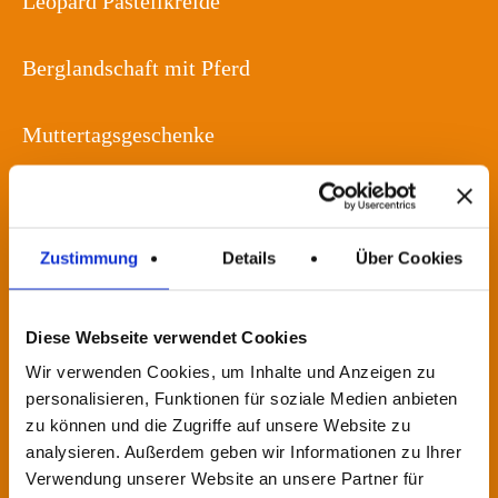
Leopard Pastellkreide
Berglandschaft mit Pferd
Muttertagsgeschenke
Sommerfarbenrausch auf Holz
Zustimmung
Details
Über Cookies
U-Boot
Clown Salzteig
Diese Webseite verwendet Cookies
Wir verwenden Cookies, um Inhalte und Anzeigen zu
personalisieren, Funktionen für soziale Medien anbieten
Kleine Hände in Acryl
zu können und die Zugriffe auf unsere Website zu
analysieren. Außerdem geben wir Informationen zu Ihrer
Tigerkatze
Verwendung unserer Website an unsere Partner für