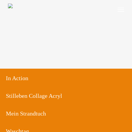
Skip
Menu
to
main
content
In Action
Stilleben Collage Acryl
Mein Strandtuch
Waschtag